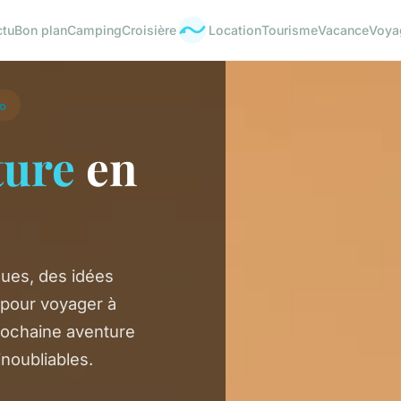
ctu
Bon plan
Camping
Croisière
Location
Tourisme
Vacance
Voya
uo
ture
en
ues, des idées
 pour voyager à
prochaine aventure
noubliables.