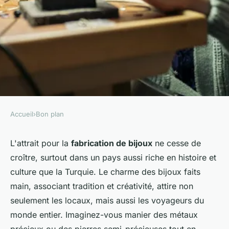
Accueil
›
Bon plan
BON PLAN
Où participer à des ateliers de
L'attrait pour la
fabrication de bijoux
ne cesse de
croître, surtout dans un pays aussi riche en histoire et
fabrication de bijoux en
culture que la Turquie. Le charme des bijoux faits
Turquie?
main, associant tradition et créativité, attire non
seulement les locaux, mais aussi les voyageurs du
Ilyes
•
30 juin 2024
•
4 min de lecture
monde entier. Imaginez-vous manier des métaux