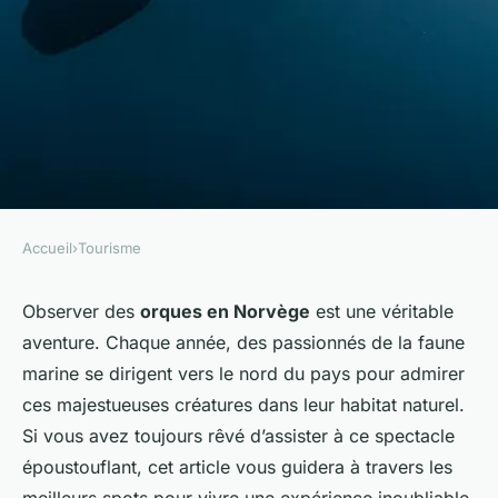
Accueil
›
Tourisme
TOURISME
Quels sont les meilleurs spots
Observer des
orques en Norvège
est une véritable
aventure. Chaque année, des passionnés de la faune
pour observer les orques en
marine se dirigent vers le nord du pays pour admirer
Norvège?
ces majestueuses créatures dans leur habitat naturel.
Si vous avez toujours rêvé d’assister à ce spectacle
Ilyes
•
30 juin 2024
•
6 min de lecture
époustouflant, cet article vous guidera à travers les