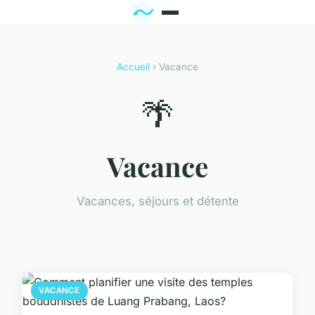
Accueil
› Vacance
🌴
Vacance
Vacances, séjours et détente
VACANCE